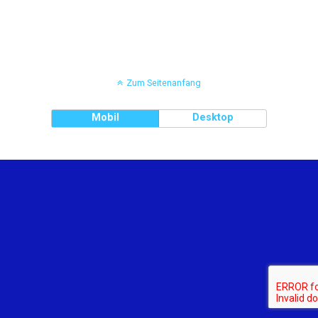
Zum Seitenanfang
Mobil
Desktop