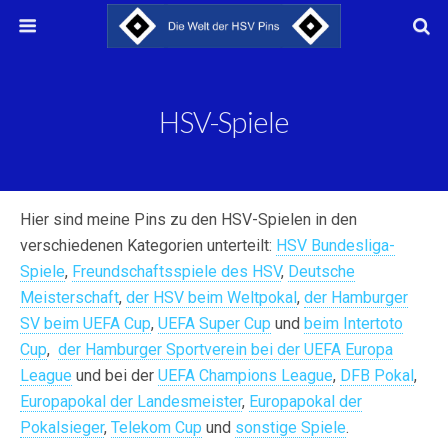
HSV-Spiele
Hier sind meine Pins zu den HSV-Spielen in den
verschiedenen Kategorien unterteilt:
HSV Bundesliga-
Spiele
,
Freundschaftsspiele des HSV
,
Deutsche
Meisterschaft
,
der HSV beim Weltpokal
,
der Hamburger
SV beim UEFA Cup
,
UEFA Super Cup
und
beim Intertoto
Cup
,
der Hamburger Sportverein bei der UEFA Europa
League
und bei der
UEFA Champions League
,
DFB Pokal
,
Europapokal der Landesmeister
,
Europapokal der
Pokalsieger
,
Telekom Cup
und
sonstige Spiele
.