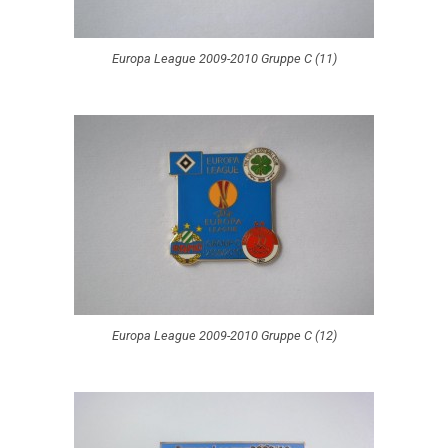
Europa League 2009-2010 Gruppe C (11)
Europa League 2009-2010 Gruppe C (12)