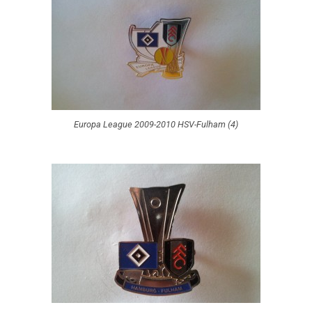
Europa League 2009-2010 HSV-Fulham (4)