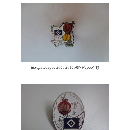
Europa League 2009-2010 HSV-Hapoel (8)