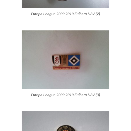
Europa League 2009-2010 Fulham-HSV (2)
Europa League 2009-2010 Fulham-HSV (3)