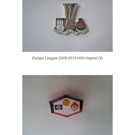
Europa League 2009-2010 HSV-Hapoel (3)