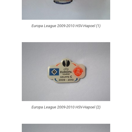
Europa League 2009-2010 HSV-Hapoel (1)
Europa League 2009-2010 HSV-Hapoel (2)