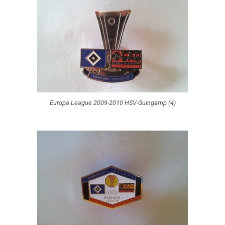
Europa League 2009-2010 HSV-Guingamp (4)