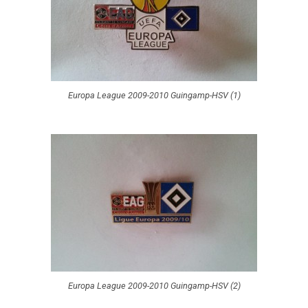
Europa League 2009-2010 Guingamp-HSV (1)
Europa League 2009-2010 Guingamp-HSV (2)