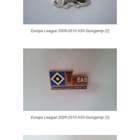
Europa League 2009-2010 HSV-Guingamp (2)
Europa League 2009-2010 HSV-Guingamp (3)