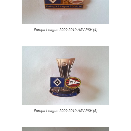
Europa League 2009-2010 HSV-PSV (4)
Europa League 2009-2010 HSV-PSV (5)