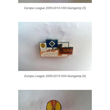
Europa League 2009-2010 HSV-Guingamp (5)
Europa League 2009-2010 HSV-Guingamp (6)