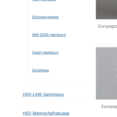
Gründervereine
Europapo
WM 2006 Hamburg
Stadt Hamburg
Sonstiges
HSV-LKW Sammlung
Europap
HSV Mannschaftsbusse