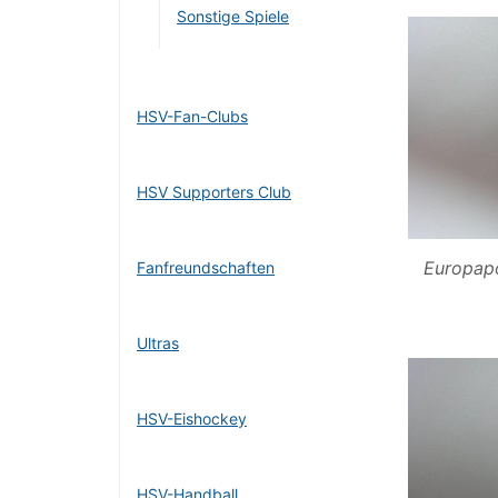
Sonstige Spiele
HSV-Fan-Clubs
HSV Supporters Club
Europap
Fanfreundschaften
Ultras
HSV-Eishockey
HSV-Handball