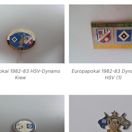
okal 1982-83 HSV-Dynamo
Europapokal 1982-83 Dyn
Kiew
HSV (1)