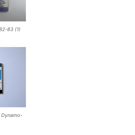
2-83 (1)
C Dynamo-