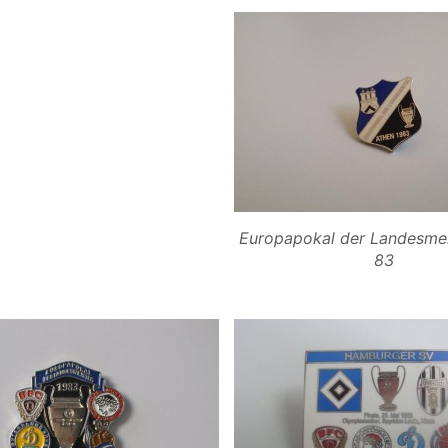
Europapokal der Landesmei
83