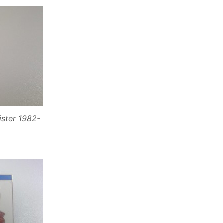
ster 1982-