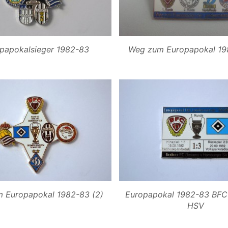
papokalsieger 1982-83
Weg zum Europapokal 198
 Europapokal 1982-83 (2)
Europapokal 1982-83 BF
HSV